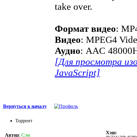
take over.
Формат видео
: MP
Видео
: MPEG4 Vide
Аудио
: AAC 48000H
[Для просмотра из
JavaScript]
Вернуться к началу
Торрент
Хэш
:
Автор
:
Сэм