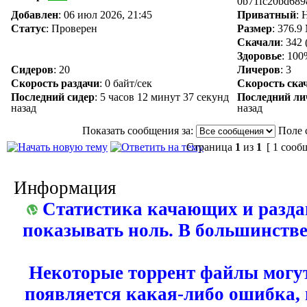
0b71fc20bd689
Добавлен
:
06 июл 2026, 21:45
Приватный
: 
Статус
: Проверен
Размер
: 376.9
Скачали
:
342
Здоровье
: 10
Сидеров
:
20
Личеров
:
3
Скорость раздачи
:
0 байт/сек
Скорость ска
Последний сидер
:
5 часов 12 минут 37 секунд
Последний ли
назад
назад
Показать сообщения за:
Поле 
Страница
1
из
1
[ 1 сооб
Информация
Статистика качающих и разда
показывать ноль. В большинстве
Некоторые торрент файлы могут
появляется какая-либо ошибка,