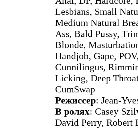
Anal, DP, Hardcore, 
Lesbians, Small Natu
Medium Natural Bre
Ass, Bald Pussy, Tr
Blonde, Masturbation
Handjob, Gape, POV,
Cunnilingus, Rimmin
Licking, Deep Throat
CumSwap
Режиссер
: Jean-Yve
В ролях
: Casey Szil
David Perry, Robert