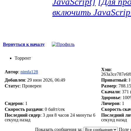
JavaScript]
[Для пр
включить JavaScrip
Вернуться к началу
Торрент
Хэш
:
Автор
:
nimfa128
263a3ce787e6f
Добавлен
:
29 июн 2026, 06:49
Приватный
: 
Статус
: Проверен
Размер
: 788.1
Скачали
:
371
Здоровье
: 10
Сидеров
:
1
Личеров
:
1
Скорость раздачи
:
0 байт/сек
Скорость ска
Последний сидер
:
3 дня 8 часов 24 минуты 6
Последний ли
секунд назад
секунд назад
Показать сообщения за:
Поле 