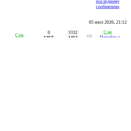
05 июл 2026, 21:12
Сэм
0
3332
Сэм
125
|
5
1452
29 июн 2026, 03:21
nimfa128
0
3649
nimfa128
20
|
4
323
26 июн 2026, 15:56
Sentinel
0
3353
Sentinel
12
|
2
12