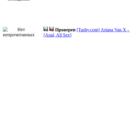
Проверен
[Tushy.com] Ariana Van X - 
[Anal, All Sex]
Размер:
620.47 МБ
, Здоровье:
100
%
Проверен
Rissa May - Personal Assis
Размер:
2.32 ГБ
, Здоровье:
100
%
Проверен
Maddy May - Is Finally Sexu
Dodging Allowed 14 (2023) WEB-DL 1080p
Размер:
1.72 ГБ
, Здоровье:
100
%