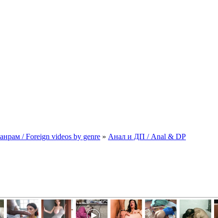
рам / Foreign videos by genre
»
Анал и ДП / Anal & DP