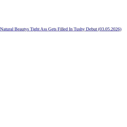
Natural Beautys Tight Ass Gets Filled In Tushy Debut (03.05.2026)
tant's Sweet Salivation (2026) WEB-DLRip 1080p
ally Satisfied with A DP and Double Vag Penetration / No Cum