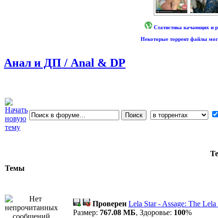
Статистика качающих и р
Некоторые торрент файлы могу
Анал и ДП / Anal & DP
Т
Темы
Проверен
Lela Star - Assage: The Le
Размер:
767.08 МБ
, Здоровье:
100
%