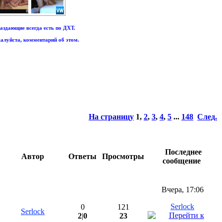
аздающие всегда есть по ДХТ.
алуйста, комментарий об этом.
На страницу
1
,
2
,
3
,
4
,
5
...
148
След.
Последнее
Автор
Ответы
Просмотры
сообщение
Вчера, 17:06
Serlock
0
121
Serlock
2
|
0
23