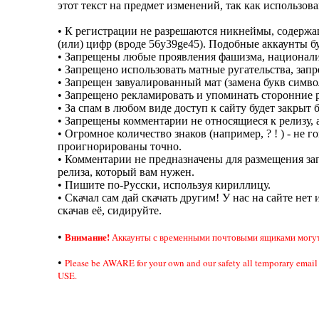
этот текст на предмет изменений, так как использов
• К регистрации не разрешаются никнеймы, содерж
(или) цифр (вроде 56y39ge45). Подобные аккаунты б
• Запрещены любые проявления фашизма, национали
• Запрещено использовать матные ругательства, за
• Запрещен завуалированный мат (замена букв симво
• Запрещено рекламировать и упоминать сторонние р
• За спам в любом виде доступ к сайту будет закрыт 
• Запрещены комментарии не относящиеся к релизу, а
• Огромное количество знаков (например, ? ! ) - не
проигнорированы точно.
• Комментарии не предназначены для размещения зап
релиза, который вам нужен.
• Пишите по-Русски, используя кириллицу.
• Скачал сам дай скачать другим! У нас на сайте нет 
скачав её, сидируйте.
Внимание!
•
Аккаунты с временными почтовыми ящиками могут 
•
Please be AWARE for your own and our safety all temporary em
USE.