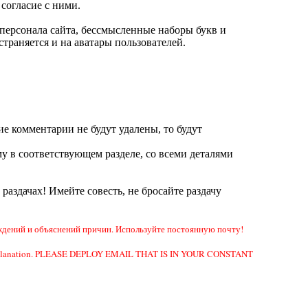
согласие с ними.
ерсонала сайта, бессмысленные наборы букв и
траняется и на аватары пользователей.
ие комментарии не будут удалены, то будут
у в соответствующем разделе, со всеми деталями
а раздачах! Имейте совесть, не бросайте раздачу
дений и объяснений причин. Используйте постоянную почту!
e or explanation. PLEASE DEPLOY EMAIL THAT IS IN YOUR CONSTANT