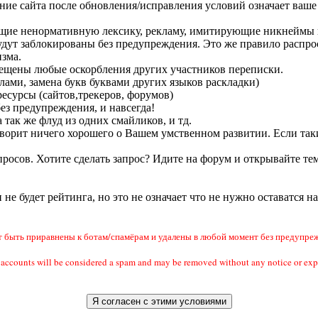
ание сайта после обновления/исправления условий означает ваше 
ащие ненормативную лексику, рекламу, имитирующие никнеймы п
удут заблокированы без предупреждения. Это же правило распрос
зма.
прещены любые оскорбления других участников переписки.
лами, замена букв буквами других языков раскладки)
есурсы (сайтов,трекеров, форумов)
без предупреждения, и навсегда!
 так же флуд из одних смайликов, и тд.
 говорит ничего хорошего о Вашем умственном развитии. Если так
росов. Хотите сделать запрос? Идите на форум и открывайте тем
и не будет рейтинга, но это не означает что не нужно оставатся н
быть приравнены к ботам/спамёрам и удалены в любой момент без предупреж
ail accounts will be considered a spam and may be removed without any notic