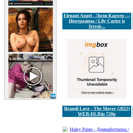
Elegant Angel - Лили Картер —
Неотразима / Lily Carter is
Irresis ..
Brandi Love - The Mover (2022)
WEB-DLRip 720p