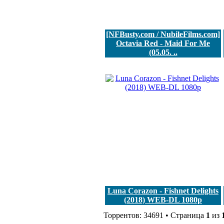
[NFBusty.com / NubileFilms.com]
Octavia Red - Maid For Me
(05.05. ..
Luna Corazon - Fishnet Delights
(2018) WEB-DL 1080p
Торрентов: 34691 • Страница
1
из