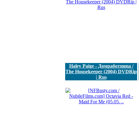
Haley Paige - Домработница /
The Housekeeper (2004) DVDRip
| Rus