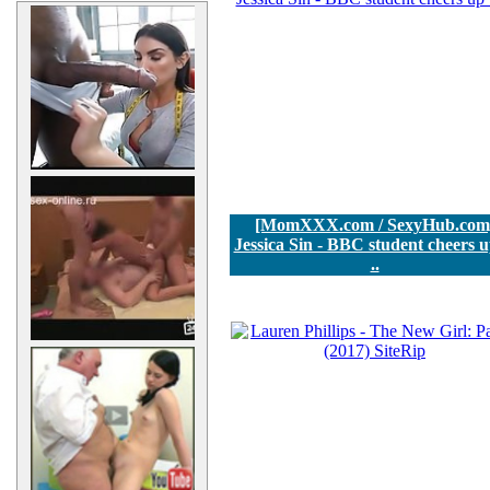
[MomXXX.com / SexyHub.com
Jessica Sin - BBC student cheers u
..