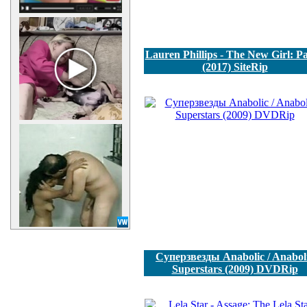
Lauren Phillips - The New Girl: Pa
(2017) SiteRip
Суперзвезды Anabolic / Anabol
Superstars (2009) DVDRip