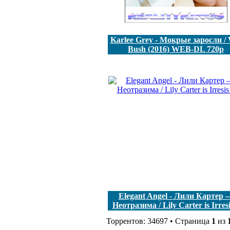
Karlee Grey - Мокрые заросли / 
Bush (2016) WEB-DL 720p
Elegant Angel - Лили Картер 
Неотразима / Lily Carter is Irresis
Торрентов: 34697 • Страница
1
из