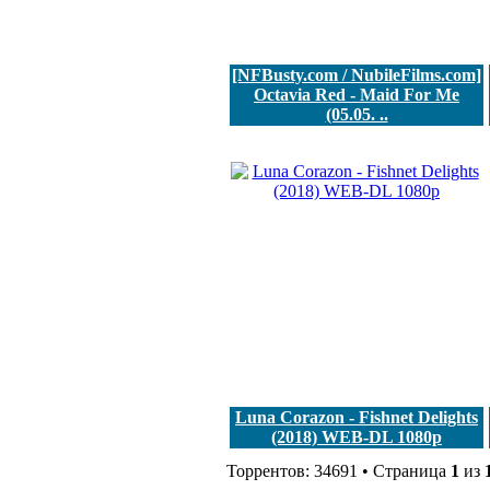
[NFBusty.com / NubileFilms.com]
Octavia Red - Maid For Me
(05.05. ..
Luna Corazon - Fishnet Delights
(2018) WEB-DL 1080p
Торрентов: 34691 • Страница
1
из