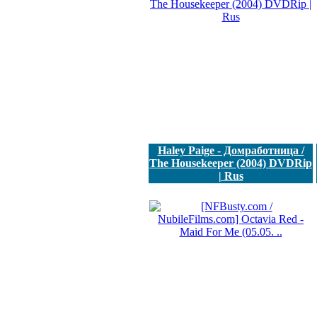
Haley Paige - Домработница /
The Housekeeper (2004) DVDRip
| Rus