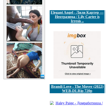
Elegant Angel - Лили Картер —
Неотразима / Lily Carter is
Irresis ..
Brandi Love - The Mover (2022)
WEB-DLRip 720p