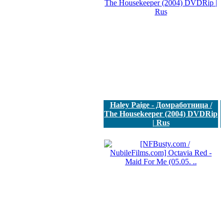
Haley Paige - Домработница /
The Housekeeper (2004) DVDRip
| Rus