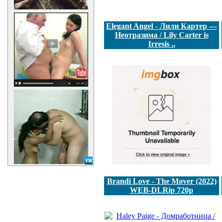
Elegant Angel - Лили Картер —
Неотразима / Lily Carter is
Irresis ..
Brandi Love - The Mover (2022)
WEB-DLRip 720p