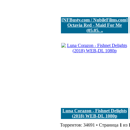
[NFBusty.com / NubileFilms.com]
Octavia Red - Maid For Me
(05.05. ..
Luna Corazon - Fishnet Delights
(2018) WEB-DL 1080p
Торрентов: 34691 • Страница
1
из