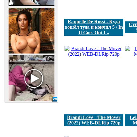
Raquelle De Rossi - Куда
Суп
вошёл туда и кончил 5 / In
It Goes Out I ..
Brandi Love - The Mover
Lel
(2022) WEB-DLRip 720p
M