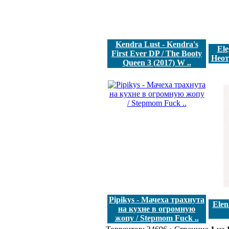
Kendra Lust - Kendra's
Ele
First Ever DP / The Booty
Неотр
Queen 3 (2017) W ..
Pipikys - Мачеха трахнута
Elen
на кухне в огромную
жопу / Stepmom Fuck ..