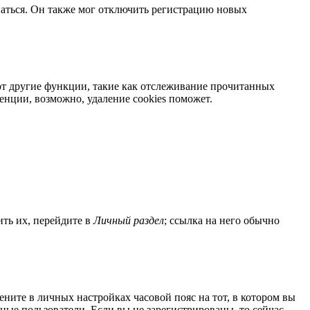
ваться. Он также мог отключить регистрацию новых
яют другие функции, такие как отслеживание прочитанных
нции, возможно, удаление cookies поможет.
ить их, перейдите в
Личный раздел
; ссылка на него обычно
мените в личных настройках часовой пояс на тот, в котором вы
нные пользователи. Если вы не зарегистрированы, то сейчас