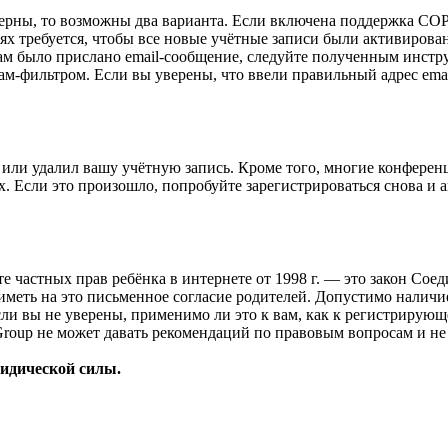
верны, то возможны два варианта. Если включена поддержка COPP
 требуется, чтобы все новые учётные записи были активирован
ам было прислано email-сообщение, следуйте полученным инстру
ам-фильтром. Если вы уверены, что ввели правильный адрес emai
или удалил вашу учётную запись. Кроме того, многие конферен
 Если это произошло, попробуйте зарегистрироваться снова и ак
ащите частных прав ребёнка в интернете от 1998 г. — это закон С
меть на это письменное согласие родителей. Допустимо наличи
и вы не уверены, применимо ли это к вам, как к регистрирующ
Group не может давать рекомендаций по правовым вопросам и н
ридической силы.