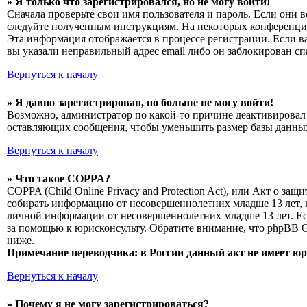
» Я только что зарегистрировался, но не могу войти!
Сначала проверьте свои имя пользователя и пароль. Если они 
следуйте полученным инструкциям. На некоторых конференциях
Эта информация отображается в процессе регистрации. Если в
вы указали неправильный адрес email либо он заблокирован сп
Вернуться к началу
» Я давно зарегистрирован, но больше не могу войти!
Возможно, администратор по какой-то причине деактивировал 
оставляющих сообщения, чтобы уменьшить размер базы данных.
Вернуться к началу
» Что такое COPPA?
COPPA (Child Online Privacy and Protection Act), или Акт о з
собирать информацию от несовершеннолетних младше 13 лет, и
личной информации от несовершеннолетних младше 13 лет. Есл
за помощью к юрисконсульту. Обратите внимание, что phpBB 
ниже.
Примечание переводчика: в России данный акт не имеет ю
Вернуться к началу
» Почему я не могу зарегистрироваться?