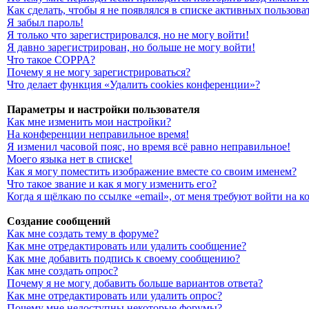
Как сделать, чтобы я не появлялся в списке активных пользова
Я забыл пароль!
Я только что зарегистрировался, но не могу войти!
Я давно зарегистрирован, но больше не могу войти!
Что такое COPPA?
Почему я не могу зарегистрироваться?
Что делает функция «Удалить cookies конференции»?
Параметры и настройки пользователя
Как мне изменить мои настройки?
На конференции неправильное время!
Я изменил часовой пояс, но время всё равно неправильное!
Моего языка нет в списке!
Как я могу поместить изображение вместе со своим именем?
Что такое звание и как я могу изменить его?
Когда я щёлкаю по ссылке «email», от меня требуют войти на 
Создание сообщений
Как мне создать тему в форуме?
Как мне отредактировать или удалить сообщение?
Как мне добавить подпись к своему сообщению?
Как мне создать опрос?
Почему я не могу добавить больше вариантов ответа?
Как мне отредактировать или удалить опрос?
Почему мне недоступны некоторые форумы?