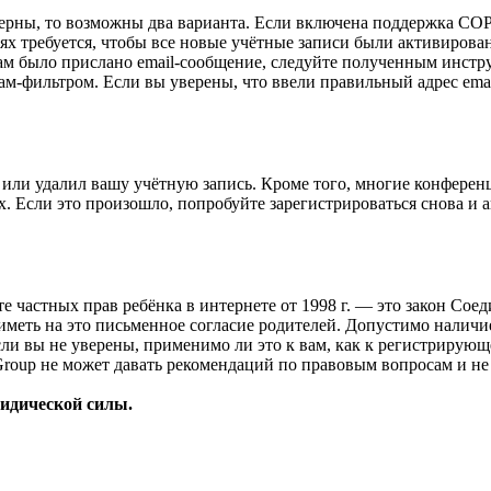
верны, то возможны два варианта. Если включена поддержка COPP
 требуется, чтобы все новые учётные записи были активирован
ам было прислано email-сообщение, следуйте полученным инстру
ам-фильтром. Если вы уверены, что ввели правильный адрес emai
или удалил вашу учётную запись. Кроме того, многие конферен
 Если это произошло, попробуйте зарегистрироваться снова и ак
ащите частных прав ребёнка в интернете от 1998 г. — это закон С
меть на это письменное согласие родителей. Допустимо наличи
и вы не уверены, применимо ли это к вам, как к регистрирующ
Group не может давать рекомендаций по правовым вопросам и н
ридической силы.