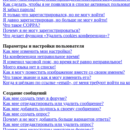
Как сделать, чтобы я не появлялся в списке активных пользова
Я забыл пароль!
Я только что зарегистрировался, но не могу войти!
Я давно зарегистрирован, но больше не могу войти!
Что такое COPPA?
Почему я не могу зарегистрироваться?
Что делает функция «Удалить cookies конференции»?
Параметры и настройки пользователя
Как мне изменить мои настройки?
На конференции неправильное время!
Я изменил часовой пояс, но время всё равно неправильное!
Моего языка нет в списке!
Как я могу поместить изображение вместе со своим именем?
Что такое звание и как я могу изменить его?
Когда я щёлкаю по ссылке «email», от меня требуют войти на 
Создание сообщений
Как мне создать тему в форуме?
Как мне отредактировать или удалить сообщение?
Как мне добавить подпись к своему сообщению?
Как мне создать опрос?
Почему я не могу добавить больше вариантов ответа?
Как мне отредактировать или удалить опрос?
Почему мне недоступны некоторые форумы?