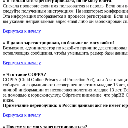
» Я только что зарегистрировался, но не могу войти!
Сначала проверьте свои имя пользователя и пароль. Если они 
следуйте полученным инструкциям. На некоторых конференциях
Эта информация отображается в процессе регистрации. Если в
вы указали неправильный адрес email либо он заблокирован сп
Вернуться к началу
» Я давно зарегистрирован, но больше не могу войти!
Возможно, администратор по какой-то причине деактивировал 
оставляющих сообщения, чтобы уменьшить размер базы данных.
Вернуться к началу
» Что такое COPPA?
COPPA (Child Online Privacy and Protection Act), или Акт о з
собирать информацию от несовершеннолетних младше 13 лет, и
личной информации от несовершеннолетних младше 13 лет. Есл
за помощью к юрисконсульту. Обратите внимание, что phpBB 
ниже.
Примечание переводчика: в России данный акт не имеет ю
Вернуться к началу
» Почему я не могу зарегистрироваться?