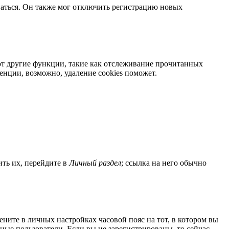
ваться. Он также мог отключить регистрацию новых
яют другие функции, такие как отслеживание прочитанных
нции, возможно, удаление cookies поможет.
ить их, перейдите в
Личный раздел
; ссылка на него обычно
мените в личных настройках часовой пояс на тот, в котором вы
нные пользователи. Если вы не зарегистрированы, то сейчас