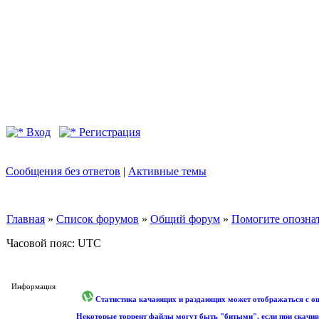
Вход
Регистрация
Сообщения без ответов
|
Активные темы
Главная
»
Список форумов
»
Общий форум
»
Помогите опознат
Часовой пояс: UTC
Информация
Статистика качающих и раздающих может отображаться с оши
Некоторые торрент файлы могут быть "битыми", если при скачив