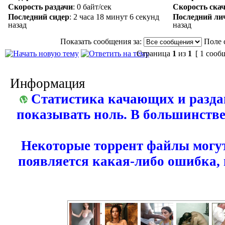
Скорость раздачи
:
0 байт/сек
Скорость ска
Последний сидер
:
2 часа 18 минут 6 секунд
Последний ли
назад
назад
Показать сообщения за:
Поле 
Страница
1
из
1
[ 1 сооб
Информация
Статистика качающих и разда
показывать ноль. В большинстве
Некоторые торрент файлы могут
появляется какая-либо ошибка,