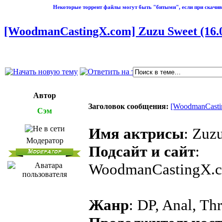
Некоторые торрент файлы могут быть "битыми", если при скачив
[WoodmanCastingX.com] Zuzu Sweet (16.05.
Автор
Заголовок сообщения:
[WoodmanCasting
Сэм
Имя актрисы
: Zuz
Модератор
Подсайт и сайт
:
WoodmanCastingX.
Жанр
: DP, Anal, Th