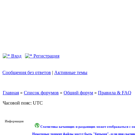
Вход
Регистрация
Сообщения без ответов
|
Активные темы
Главная
»
Список форумов
»
Общий форум
»
Правила & FAQ
Часовой пояс: UTC
Информация
Статистика качающих и раздающих может отображаться с оши
Некоторые торрент файлы могут быть "битыми", если при скачив