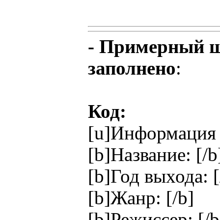
- Примерный ш
заполнено
:
Код:
[u]Информация 
[b]Название: [/b
[b]Год выхода: [
[b]Жанр: [/b]
[b]Режиссер: [/b