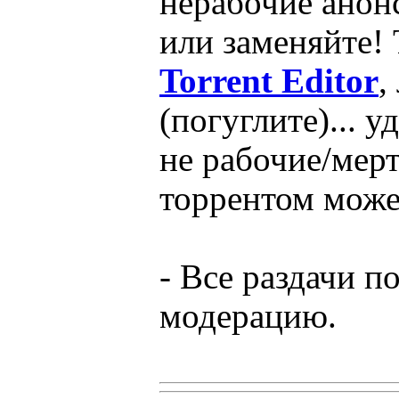
нерабочие анон
или заменяйте!
Torrent Editor
,
(погуглите)... 
не рабочие/мер
торрентом може
- Все раздачи п
модерацию.