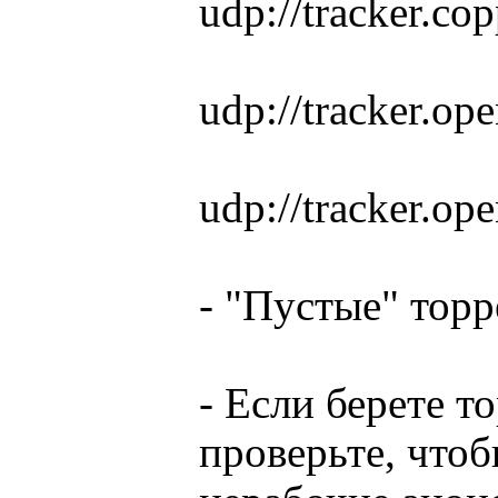
udp://tracker.co
udp://tracker.op
udp://tracker.op
- "Пустые" тор
- Если берете т
проверьте, что