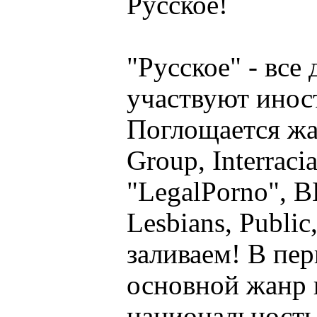
Русское!
"Русское" - вс
участвуют инос
Поглощается жан
Group, Interrac
"LegalPorno", B
Lesbians, Publi
заливаем! В пер
основной жанр в
национальность,