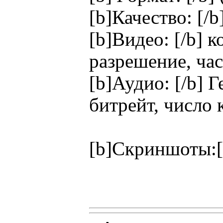
[b]Качество: [/
[b]Видео: [/b] к
разрешение, час
[b]Аудио: [/b] 
битрейт, число 
[b]Скриншоты:[