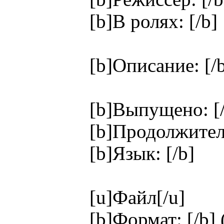
[b]В ролях: [/b]
[b]Описание: [/
[b]Выпущено: [/
[b]Продолжитель
[b]Язык: [/b]
[u]Файл[/u]
[b]Формат: [/b] 