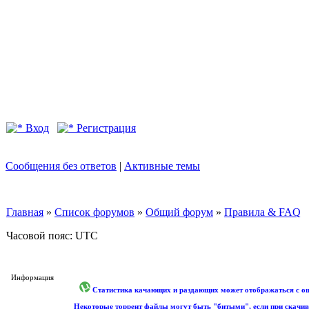
Вход
Регистрация
Сообщения без ответов
|
Активные темы
Главная
»
Список форумов
»
Общий форум
»
Правила & FAQ
Часовой пояс: UTC
Информация
Статистика качающих и раздающих может отображаться с оши
Некоторые торрент файлы могут быть "битыми", если при скачив