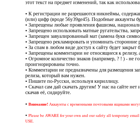
этот текст на предмет изменений, так как использов
• К регистрации не разрешаются никнеймы, содерж
(или) цифр (вроде 56y39ge45). Подобные аккаунты б
• Запрещены любые проявления фашизма, национали
• Запрещено использовать матные ругательства, за
• Запрещен завуалированный мат (замена букв симво
• Запрещено рекламировать и упоминать сторонние р
• За спам в любом виде доступ к сайту будет закрыт 
• Запрещены комментарии не относящиеся к релизу, а
• Огромное количество знаков (например, ? ! ) - не
проигнорированы точно.
• Комментарии не предназначены для размещения зап
релиза, который вам нужен.
• Пишите по-Русски, используя кириллицу.
• Скачал сам дай скачать другим! У нас на сайте нет 
скачав её, сидируйте.
Внимание!
•
Аккаунты с временными почтовыми ящиками могут 
•
Please be AWARE for your own and our safety all temporary em
USE.