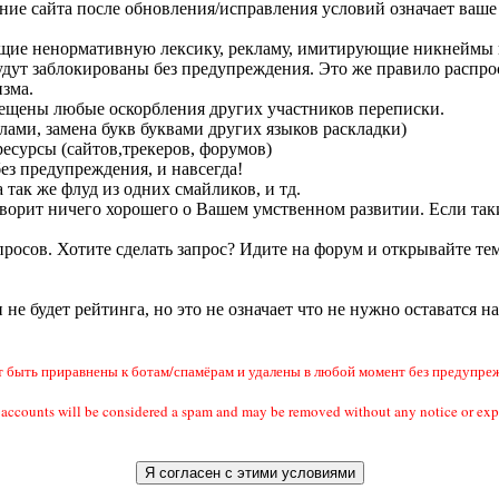
ание сайта после обновления/исправления условий означает ваше 
ащие ненормативную лексику, рекламу, имитирующие никнеймы п
удут заблокированы без предупреждения. Это же правило распрос
зма.
прещены любые оскорбления других участников переписки.
лами, замена букв буквами других языков раскладки)
есурсы (сайтов,трекеров, форумов)
без предупреждения, и навсегда!
 так же флуд из одних смайликов, и тд.
 говорит ничего хорошего о Вашем умственном развитии. Если так
росов. Хотите сделать запрос? Идите на форум и открывайте тем
и не будет рейтинга, но это не означает что не нужно оставатся н
быть приравнены к ботам/спамёрам и удалены в любой момент без предупреж
ail accounts will be considered a spam and may be removed without any notic