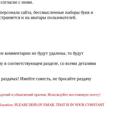
согласие с ними.
ерсонала сайта, бессмысленные наборы букв и
траняется и на аватары пользователей.
ие комментарии не будут удалены, то будут
у в соответствующем разделе, со всеми деталями
а раздачах! Имейте совесть, не бросайте раздачу
дений и объяснений причин. Используйте постоянную почту!
e or explanation. PLEASE DEPLOY EMAIL THAT IS IN YOUR CONSTANT