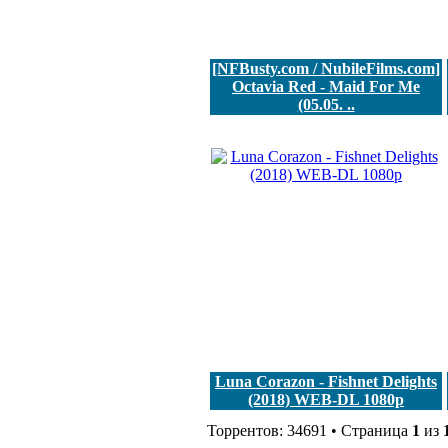
[NFBusty.com / NubileFilms.com]
Octavia Red - Maid For Me
(05.05. ..
Luna Corazon - Fishnet Delights
(2018) WEB-DL 1080p
Торрентов: 34691 • Страница
1
из