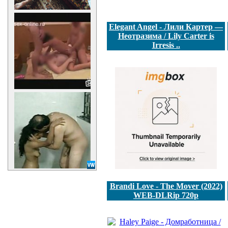
Elegant Angel - Лили Картер —
Неотразима / Lily Carter is
Irresis ..
Brandi Love - The Mover (2022)
WEB-DLRip 720p