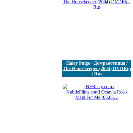
Haley Paige - Домработница /
The Housekeeper (2004) DVDRip
| Rus