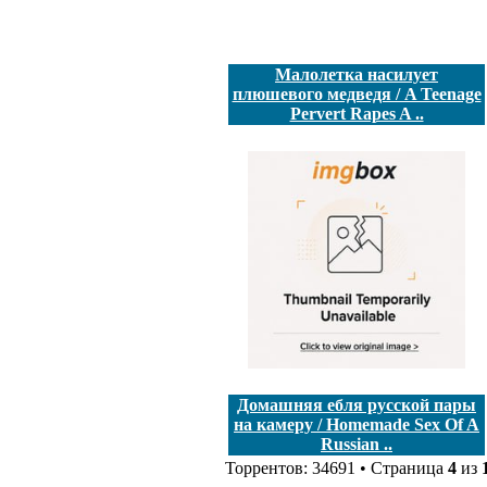
Малолетка насилует
плюшевого медведя / A Teenage
Pervert Rapes A ..
Домашняя ебля русской пары
на камеру / Homemade Sex Of A
Russian ..
Торрентов: 34691 • Страница
4
из