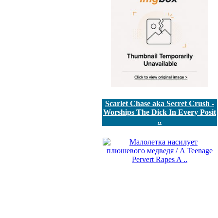
Scarlet Chase aka Secret Crush -
Worships The Dick In Every Posit
..