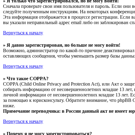
» Я только что зарегистрировался, но не могу войти!
Сначала проверьте свои имя пользователя и пароль. Если они 
следуйте полученным инструкциям. На некоторых конференциях
Эта информация отображается в процессе регистрации. Если в
вы указали неправильный адрес email либо он заблокирован сп
Вернуться к началу
» Я давно зарегистрирован, но больше не могу войти!
Возможно, администратор по какой-то причине деактивировал 
оставляющих сообщения, чтобы уменьшить размер базы данных.
Вернуться к началу
» Что такое COPPA?
COPPA (Child Online Privacy and Protection Act), или Акт о з
собирать информацию от несовершеннолетних младше 13 лет, и
личной информации от несовершеннолетних младше 13 лет. Есл
за помощью к юрисконсульту. Обратите внимание, что phpBB 
ниже.
Примечание переводчика: в России данный акт не имеет ю
Вернуться к началу
» Почему я не могу зарегистрироваться?