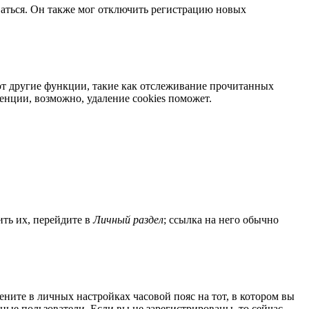
ваться. Он также мог отключить регистрацию новых
яют другие функции, такие как отслеживание прочитанных
нции, возможно, удаление cookies поможет.
ить их, перейдите в
Личный раздел
; ссылка на него обычно
мените в личных настройках часовой пояс на тот, в котором вы
нные пользователи. Если вы не зарегистрированы, то сейчас