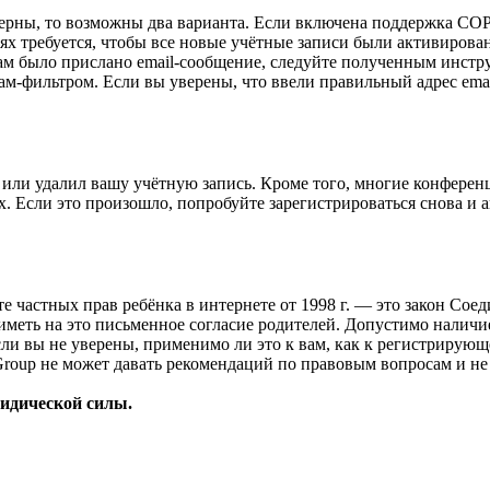
верны, то возможны два варианта. Если включена поддержка COPP
 требуется, чтобы все новые учётные записи были активирован
ам было прислано email-сообщение, следуйте полученным инстру
ам-фильтром. Если вы уверены, что ввели правильный адрес emai
или удалил вашу учётную запись. Кроме того, многие конферен
 Если это произошло, попробуйте зарегистрироваться снова и ак
ащите частных прав ребёнка в интернете от 1998 г. — это закон С
меть на это письменное согласие родителей. Допустимо наличи
и вы не уверены, применимо ли это к вам, как к регистрирующ
Group не может давать рекомендаций по правовым вопросам и н
ридической силы.