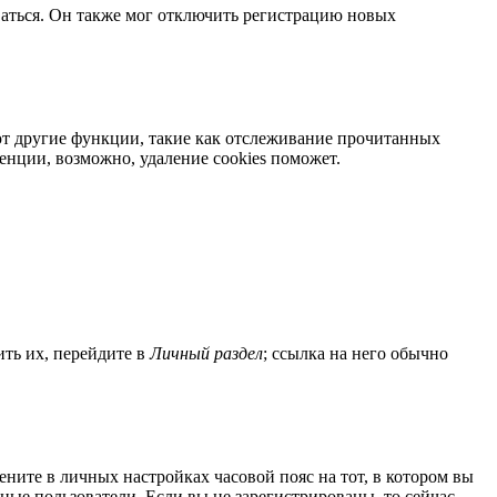
ваться. Он также мог отключить регистрацию новых
яют другие функции, такие как отслеживание прочитанных
нции, возможно, удаление cookies поможет.
ить их, перейдите в
Личный раздел
; ссылка на него обычно
мените в личных настройках часовой пояс на тот, в котором вы
нные пользователи. Если вы не зарегистрированы, то сейчас