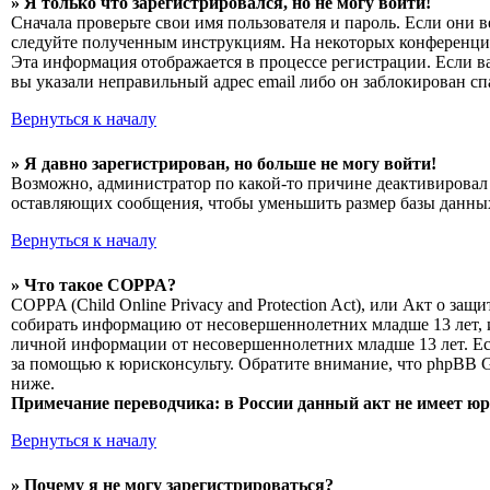
» Я только что зарегистрировался, но не могу войти!
Сначала проверьте свои имя пользователя и пароль. Если они 
следуйте полученным инструкциям. На некоторых конференциях
Эта информация отображается в процессе регистрации. Если в
вы указали неправильный адрес email либо он заблокирован сп
Вернуться к началу
» Я давно зарегистрирован, но больше не могу войти!
Возможно, администратор по какой-то причине деактивировал 
оставляющих сообщения, чтобы уменьшить размер базы данных.
Вернуться к началу
» Что такое COPPA?
COPPA (Child Online Privacy and Protection Act), или Акт о з
собирать информацию от несовершеннолетних младше 13 лет, и
личной информации от несовершеннолетних младше 13 лет. Есл
за помощью к юрисконсульту. Обратите внимание, что phpBB 
ниже.
Примечание переводчика: в России данный акт не имеет ю
Вернуться к началу
» Почему я не могу зарегистрироваться?