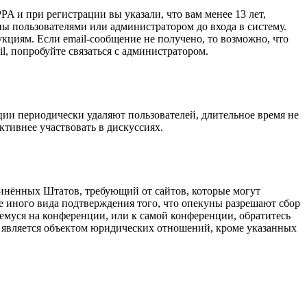
A и при регистрации вы указали, что вам менее 13 лет,
ы пользователями или администратором до входа в систему.
кциям. Если email-сообщение не получено, то возможно, что
l, попробуйте связаться с администратором.
ции периодически удаляют пользователей, длительное время не
тивнее участвовать в дискуссиях.
оединённых Штатов, требующий от сайтов, которые могут
е иного вида подтверждения того, что опекуны разрешают сбор
емуся на конференции, или к самой конференции, обратитесь
е является объектом юридических отношений, кроме указанных