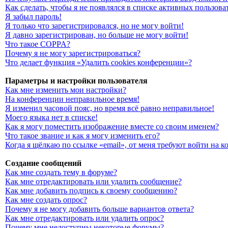
Как сделать, чтобы я не появлялся в списке активных пользова
Я забыл пароль!
Я только что зарегистрировался, но не могу войти!
Я давно зарегистрирован, но больше не могу войти!
Что такое COPPA?
Почему я не могу зарегистрироваться?
Что делает функция «Удалить cookies конференции»?
Параметры и настройки пользователя
Как мне изменить мои настройки?
На конференции неправильное время!
Я изменил часовой пояс, но время всё равно неправильное!
Моего языка нет в списке!
Как я могу поместить изображение вместе со своим именем?
Что такое звание и как я могу изменить его?
Когда я щёлкаю по ссылке «email», от меня требуют войти на 
Создание сообщений
Как мне создать тему в форуме?
Как мне отредактировать или удалить сообщение?
Как мне добавить подпись к своему сообщению?
Как мне создать опрос?
Почему я не могу добавить больше вариантов ответа?
Как мне отредактировать или удалить опрос?
Почему мне недоступны некоторые форумы?