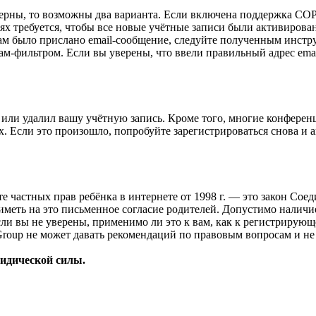
верны, то возможны два варианта. Если включена поддержка COPP
 требуется, чтобы все новые учётные записи были активирован
ам было прислано email-сообщение, следуйте полученным инстру
ам-фильтром. Если вы уверены, что ввели правильный адрес emai
или удалил вашу учётную запись. Кроме того, многие конферен
 Если это произошло, попробуйте зарегистрироваться снова и ак
ащите частных прав ребёнка в интернете от 1998 г. — это закон С
меть на это письменное согласие родителей. Допустимо наличи
и вы не уверены, применимо ли это к вам, как к регистрирующ
Group не может давать рекомендаций по правовым вопросам и н
ридической силы.